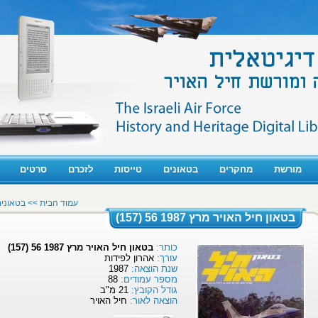
מורשת
מחקרים
בטאונים
טייסות
לזכרם
סרטים
עמוד הבית
>>
בטאוני
בטאון חיל האויר מרץ 1987 56 (157)
כותר:
בטאון חיל האויר מרץ 1987 56 (157)
עורך:
אהרון לפידות
שנת הוצאה:
1987
מספר עמודים:
88
גודל הקובץ:
21 מ"ב
הוצאה לאור:
חיל האויר