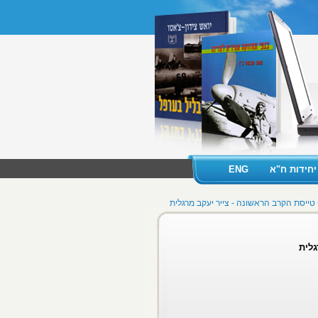
יחידות ח"א
ENG
טייסת הקרב הראשונה - צייר יעקב מרגלית
גלית