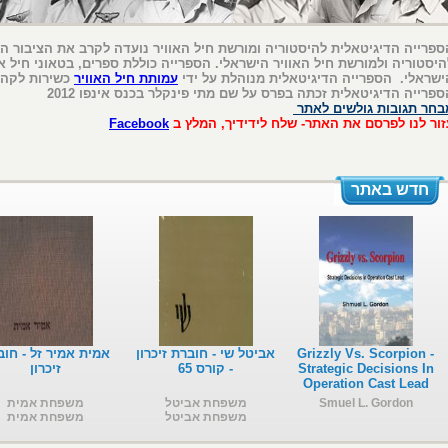
ספרייה הדיגיטאלית להיסטוריה ומורשת חיל האוויר נועדה לקרב את הציבור ה
היסטוריה ולמורשת חיל האוויר הישראלי. הספרייה כוללת ספרים, בטאוני חיל או
ישראלי. הספרייה הדיגיטאלית מנוהלת על ידי
עמותת חיל האוויר
כשירות לקהי
ספרייה הדיגיטאלית זכתה בפרס על שם מתי פינקלר בכנס אינפו 2012
בחר תגובות גולשים לאתר
זור לנו לפרסם את האתר- שלח לידידיך, המלץ ב
Facebook
חדש באתר
Grizzly Vs. Scorpion -
אביטל שי - חוברת זיכרון
אמית אמיר זל - חוב
Strategic Decisions In
- קורס 65
זיכרון
Operation Cast Lead
Smuel L. Gordon
משפחת אביטל
משפחת אמית
משפחת אביטל
משפחת אמית