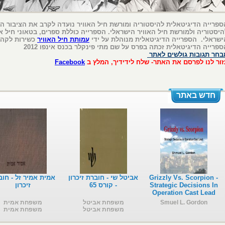
ספרייה הדיגיטאלית להיסטוריה ומורשת חיל האוויר נועדה לקרב את הציבור ה
היסטוריה ולמורשת חיל האוויר הישראלי. הספרייה כוללת ספרים, בטאוני חיל או
ישראלי. הספרייה הדיגיטאלית מנוהלת על ידי
עמותת חיל האוויר
כשירות לקהי
ספרייה הדיגיטאלית זכתה בפרס על שם מתי פינקלר בכנס אינפו 2012
בחר תגובות גולשים לאתר
זור לנו לפרסם את האתר- שלח לידידיך, המלץ ב
Facebook
חדש באתר
Grizzly Vs. Scorpion -
אביטל שי - חוברת זיכרון
אמית אמיר זל - חוב
Strategic Decisions In
- קורס 65
זיכרון
Operation Cast Lead
Smuel L. Gordon
משפחת אביטל
משפחת אמית
משפחת אביטל
משפחת אמית